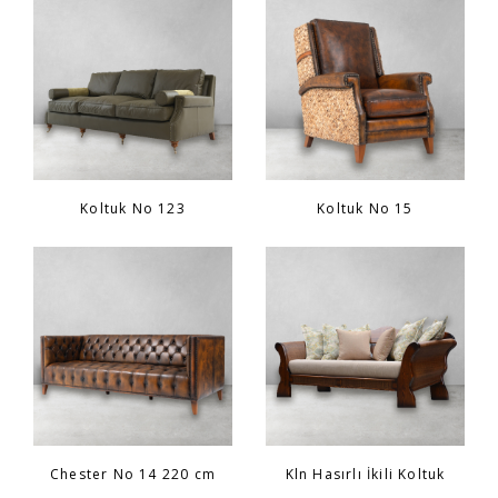
Sandalye
YATAK ODASI
Bar
OFİS
Yatak Odası
KARL STARLING DERİ ÜRÜNLER
Koltuk No 123
Koltuk No 15
Tv Sehpası
SHERLOCK HOLMES
Dresuar
Chester No 14 220 cm
Kln Hasırlı İkili Koltuk