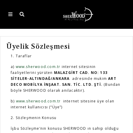
Geri
Geri
Geri
Geri
Geri
Geri
Geri
Vitrin
Tekli Koltuk
Komodin
YACHT
Ofis Vitrin
PROJELERİMİZDEN ÖRNEKLER
HAKKIMIZDA
Üyelik Sözleşmesi
Konsol
Üçlü Koltuk
Şifonyer
LOFT
Ofis Masa
PROJE İSTE
SATIŞ NOKTALARI
1. Taraflar
a)
www.sherwood.com.tr
internet sitesinin
Yemek Masası
İkili Koltuk
Karyola
EXCLUSIVE
Sehpa
BAYİİ BAŞVURU
faaliyetlerini yürüten
MALAZGİRT CAD. NO: 133
SİTELER-ALTINDAĞ/ANKARA
adresinde mukim
ART
Ofis Masası
Puf&Bench
Gardrop
CRAFT
Kitaplık
SERVİS TALEP
DECO MOBİLYA İNŞAAT. SAN. TİC. LTD. ŞTİ.
(Bundan
böyle SHERWOOD olarak anılacaktır).
Sehpa
Makyaj Masası
PROVINCIAL
Ofis Makam Koltuğu
E-KATALOG
b)
www.sherwood.com.tr
internet sitesine üye olan
internet kullanıcısı (“Üye”)
Kitaplık
KOLTUK
Bar
BİZE ULAŞIN
2. Sözleşmenin Konusu
İşbu Sözleşme’nin konusu SHERWOOD ın sahip olduğu
Koltuk
SANDALYE