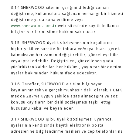
3.14 SHERWOOD sitenin içeriğini dilediği zaman
değiştirme, kullanıcılara sağlanan herhangi bir hizmeti
değiştirme yada sona erdirme veya
www.sherwood.com.tr
web sitesi’nde kayıtlı kullanıcı
bilgi ve verilerini silme hakkını saklı tutar.
3.15. SHERWOOD üyelik sözleşmesinin koşullarını
hiçbir şekil ve surette ön ihbara ve/veya ihtara gerek
kalmaksızın her zaman değiştirebilir, güncelleyebilir
veya iptal edebilir. Değiştirilen, güncellenen yada
yürürlükten kaldırılan her hüküm , yayın tarihinde tüm
üyeler bakımından hüküm ifade edecektir.
3.16. Taraflar, SHERWOOD ait tüm bilgisayar
kayıtlarının tek ve gerçek münhasır delil olarak, HUMK
madde 287′ye uygun şekilde esas alınacağını ve söz
konusu kayıtların bir delil sözleşmesi teşkil ettiği
hususunu kabul ve beyan eder.
3.17 SHERWOOD iş bu üyelik sözleşmesi uyarınca,
üyelerinin kendisinde kayıtlı elektronik posta
adreslerine bilgilendirme mailleri ve cep telefonlarına