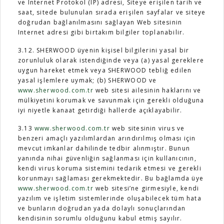
ve Internet Protokol (IP) adresi, Siteye erişilen tarih ve
saat, sitede bulunulan sırada erişilen sayfalar ve siteye
doğrudan bağlanılmasını sağlayan Web sitesinin
Internet adresi gibi birtakım bilgiler toplanabilir.
3.12. SHERWOOD üyenin kişisel bilgilerini yasal bir
zorunluluk olarak istendiğinde veya (a) yasal gereklere
uygun hareket etmek veya SHERWOOD tebliğ edilen
yasal işlemlere uymak; (b)
SHERWOOD ve
www.sherwood.com.tr
web sitesi ailesinin haklarını ve
mülkiyetini korumak ve savunmak için gerekli olduğuna
iyi niyetle kanaat getirdiği hallerde açıklayabilir.
3.13
www.sherwood.com.tr
web sitesinin virus ve
benzeri amaçlı yazılımlardan arındırılmış olması için
mevcut imkanlar dahilinde tedbir alınmıştır. Bunun
yanında nihai güvenliğin sağlanması için kullanıcının,
kendi virus koruma sistemini tedarik etmesi ve gerekli
korunmayı sağlaması gerekmektedir. Bu bağlamda üye
www.sherwood.com.tr
web sitesi’ne girmesiyle, kendi
yazılım ve işletim sistemlerinde oluşabilecek tüm hata
ve bunların doğrudan yada dolaylı sonuçlarından
kendisinin sorumlu olduğunu kabul etmiş sayılır.