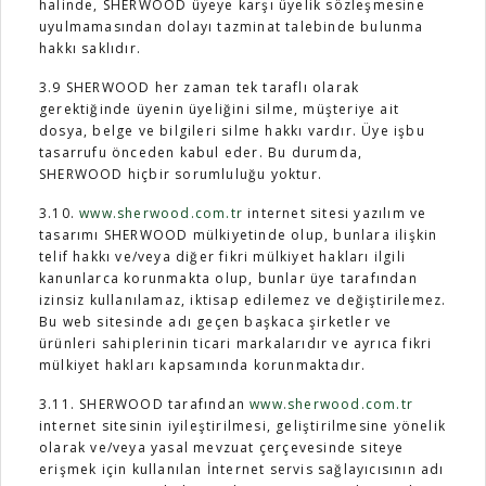
halinde, SHERWOOD üyeye karşı üyelik sözleşmesine
uyulmamasından dolayı tazminat talebinde bulunma
hakkı saklıdır.
3.9 SHERWOOD her zaman tek taraflı olarak
gerektiğinde üyenin üyeliğini silme, müşteriye ait
dosya, belge ve bilgileri silme hakkı vardır. Üye işbu
tasarrufu önceden kabul eder. Bu durumda,
SHERWOOD hiçbir sorumluluğu yoktur.
3.10.
www.sherwood.com.tr
internet sitesi yazılım ve
tasarımı SHERWOOD mülkiyetinde olup, bunlara ilişkin
telif hakkı ve/veya diğer fikri mülkiyet hakları ilgili
kanunlarca korunmakta olup, bunlar üye tarafından
izinsiz kullanılamaz, iktisap edilemez ve değiştirilemez.
Bu web sitesinde adı geçen başkaca şirketler ve
ürünleri sahiplerinin ticari markalarıdır ve ayrıca fikri
mülkiyet hakları kapsamında korunmaktadır.
3.11. SHERWOOD tarafından
www.sherwood.com.tr
internet sitesinin iyileştirilmesi, geliştirilmesine yönelik
olarak ve/veya yasal mevzuat çerçevesinde siteye
erişmek için kullanılan İnternet servis sağlayıcısının adı