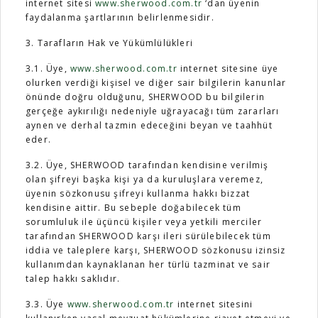
internet sitesi
www.sherwood.com.tr
‘dan üyenin
faydalanma şartlarının belirlenmesidir.
Sandalye
YATAK ODASI
3. Tarafların Hak ve Yükümlülükleri
3.1. Üye,
www.sherwood.com.tr
internet sitesine üye
Bar
OFİS
olurken verdiği kişisel ve diğer sair bilgilerin kanunlar
önünde doğru olduğunu, SHERWOOD bu bilgilerin
Yatak Odası
KARL STARLING DERİ ÜRÜNLER
gerçeğe aykırılığı nedeniyle uğrayacağı tüm zararları
aynen ve derhal tazmin edeceğini beyan ve taahhüt
eder.
Tv Sehpası
SHERLOCK HOLMES
3.2. Üye, SHERWOOD tarafından kendisine verilmiş
olan şifreyi başka kişi ya da kuruluşlara veremez,
Dresuar
üyenin sözkonusu şifreyi kullanma hakkı bizzat
kendisine aittir. Bu sebeple doğabilecek tüm
sorumluluk ile üçüncü kişiler veya yetkili merciler
tarafından SHERWOOD karşı ileri sürülebilecek tüm
iddia ve taleplere karşı, SHERWOOD sözkonusu izinsiz
kullanımdan kaynaklanan her türlü tazminat ve sair
talep hakkı saklıdır.
3.3. Üye
www.sherwood.com.tr
internet sitesini