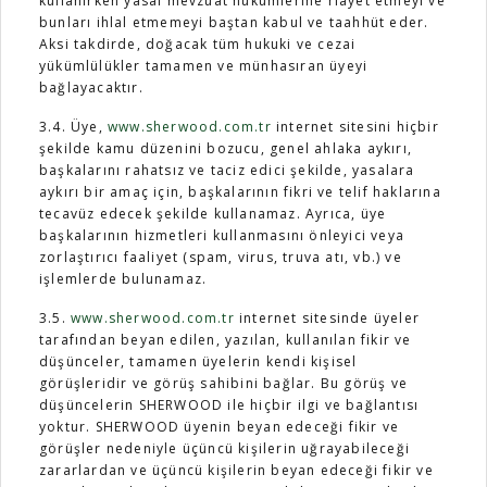
kullanırken yasal mevzuat hükümlerine riayet etmeyi ve
bunları ihlal etmemeyi baştan kabul ve taahhüt eder.
Aksi takdirde, doğacak tüm hukuki ve cezai
yükümlülükler tamamen ve münhasıran üyeyi
bağlayacaktır.
3.4. Üye,
www.sherwood.com.tr
internet sitesini hiçbir
şekilde kamu düzenini bozucu, genel ahlaka aykırı,
başkalarını rahatsız ve taciz edici şekilde, yasalara
aykırı bir amaç için, başkalarının fikri ve telif haklarına
tecavüz edecek şekilde kullanamaz. Ayrıca, üye
başkalarının hizmetleri kullanmasını önleyici veya
zorlaştırıcı faaliyet (spam, virus, truva atı, vb.) ve
işlemlerde bulunamaz.
3.5.
www.sherwood.com.tr
internet sitesinde üyeler
tarafından beyan edilen, yazılan, kullanılan fikir ve
düşünceler, tamamen üyelerin kendi kişisel
görüşleridir ve görüş sahibini bağlar. Bu görüş ve
düşüncelerin SHERWOOD ile hiçbir ilgi ve bağlantısı
yoktur. SHERWOOD üyenin beyan edeceği fikir ve
görüşler nedeniyle üçüncü kişilerin uğrayabileceği
zararlardan ve üçüncü kişilerin beyan edeceği fikir ve