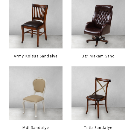
Sandalye
YATAK ODASI
Bar
OFİS
Yatak Odası
KARL STARLING DERİ ÜRÜNLER
Army Kolsuz Sandalye
Bgr Makam Sand
Tv Sehpası
SHERLOCK HOLMES
Dresuar
Mdl Sandalye
Tntb Sandalye