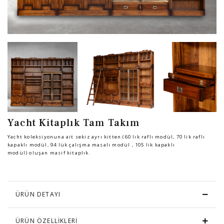
Sandalye
YATAK ODASI
Bar
OFİS
Yatak Odası
KARL STARLING DERİ ÜRÜNLER
Tv Sehpası
SHERLOCK HOLMES
Yacht Kitaplık Tam Takım
Dresuar
Yacht koleksiyonuna ait sekiz ayrı kitten (60 lık raflı modül, 70 lik raflı
kapaklı modül, 94 lük çalışma masalı modül , 105 lik kapaklı
modül) oluşan masif kitaplık.
ÜRÜN DETAYI
ÜRÜN ÖZELLİKLERİ